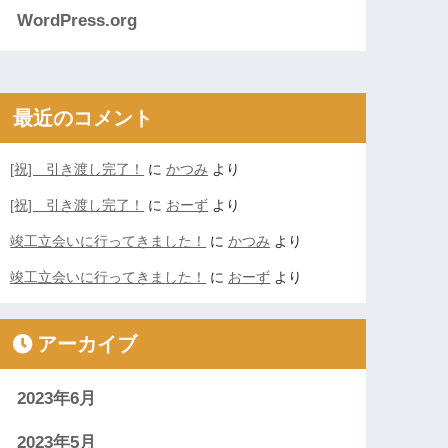
WordPress.org
最近のコメント
[祝] 引き渡し完了！
に
かつみ
より
[祝] 引き渡し完了！
に
おーず
より
竣工立会いに行ってきました！
に
かつみ
より
竣工立会いに行ってきました！
に
おーず
より
アーカイブ
2023年6月
2023年5月