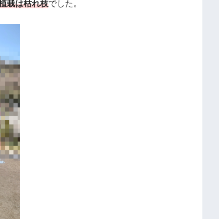
植栽は枯れ枝
でした。