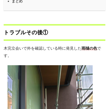
まとめ
トラブルその後①
木完立会いで外を確認している時に発見した
雨樋の色
で
す。