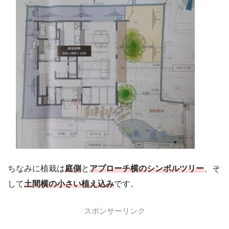
ちなみに植栽は
庭側
と
アプローチ横のシンボルツリー
、そ
して
土間横の小さい植え込み
です。
スポンサーリンク