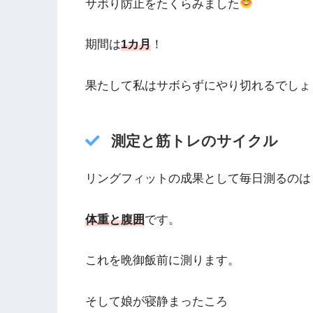
サボり防止をたくらみました
期間は
1カ月
！
果たして私はサボらずにやり切れるでしょ
測定と筋トレのサイクル
リングフィットの成果として毎日測るのは
体重と腹囲
です。
これを晩御飯前に測ります。
そして娘が寝静まったころ