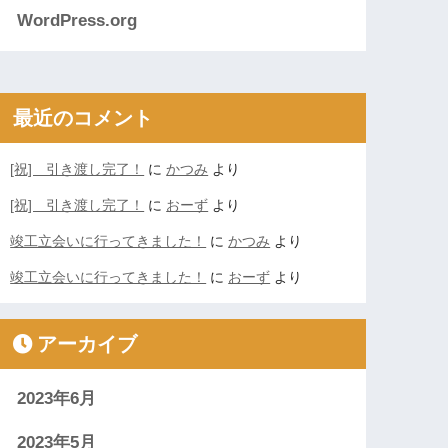
WordPress.org
最近のコメント
[祝] 引き渡し完了！
に
かつみ
より
[祝] 引き渡し完了！
に
おーず
より
竣工立会いに行ってきました！
に
かつみ
より
竣工立会いに行ってきました！
に
おーず
より
アーカイブ
2023年6月
2023年5月